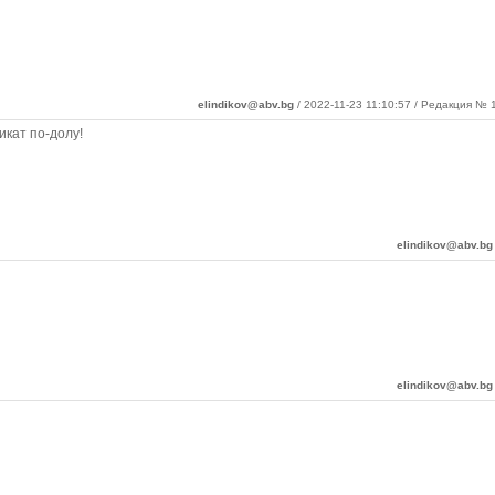
elindikov@abv.bg
/ 2022-11-23 11:10:57 / Редакция № 1
икат по-долу!
elindikov@abv.bg
elindikov@abv.bg