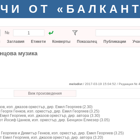
ЧИ ОТ «БАЛКАН
№
я
Заглавия
Етикети
Конверты
Показалец
Публикации
Уча
анцова музика
melodist
/ 2017-03-19 15:04:52
/ Редакция № 4
Виж произведения
в, изп. джазов оркестър, дир. Емил Георгиев (2.30)
 Георги Генков, изп. оркестър, дир. Емил Георгиев (3.25)
Емил Георгиев, изп. джазов оркестър, дир. автора (3.30)
от Йосиф Цанков, изп. оркестър, дир. Бенцион Елиезер (3.05)
 Георгиев и Димитър Генков, изп. оркестър, дир. Емил Георгиев (3.25)
т Емил Георгиев, изп. джазов оркестър, дир. автора (3.20)