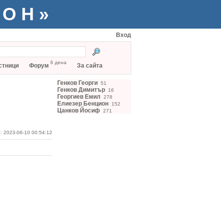
ТОН»
Вход
6 дена
стници
Форум
За сайта
Генков Георги
51
Генков Димитър
16
Георгиев Емил
278
Елиезер Бенцион
152
Цанков Йосиф
271
: 2023-06-10 00:54:12