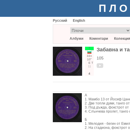
ПЛО
Русский
English
Албуми
Коментари
Колекци
Т
Забавна и т
33○
105
10"
Е
Т
11
4
А
1. Мамбо 13 от Йосиф Цанко
2. Две топли думи, танго от
3. Под дъжда, фокстрот от 
4. Слънчева пролет, танго 
Б
1. Мелодия - бегин от Емил
2. На стадиона, фокстрот о