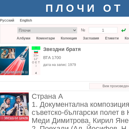
ПЛОЧИ ОТ
Русский
English
№
Албуми
Коментари
Колекция
Заглавия
Етикети
Ко
Т
Звездни братя
33○
ВТА 1700
12"
О
Е
Т
дата на запис:
1979
3
4
Виж произведе
Страна А
1. Документална композиция
съветско-български полет в
Меди Димитрова, Кирил Яне
2. Поехали (Ал. Йосифов, Н. 