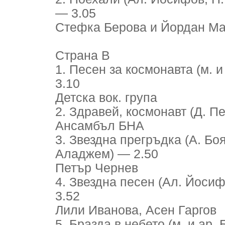
— 3.05
Стефка Берова и Йордан Марч
Страна B
1. Песен за космонавта (м. и
3.10
Детска вок. група
2. Здравей, космонавт (Д. П
Ансамбъл БНА
3. Звездна прегръдка (А. Бо
Аладжем) — 2.50
Петър Чернев
4. Звездна песен (Ал. Йосиф
3.52
Лили Иванова, Асен Гаргов
5. Бразда в небето (м. и ар.