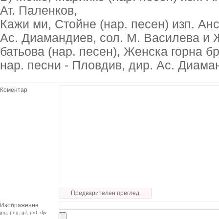
Ат. Паленков,
Кажи ми, Стойне (нар. песен) изп. Анс
Ас. Диамандиев, сол. М. Василева и 
батьова (нар. песен), Женска горна бри
нар. песни - Пловдив, дир. Ас. Диама
Коментар
Предварителен преглед
Изображение
jpg, png, gif, pdf, djv