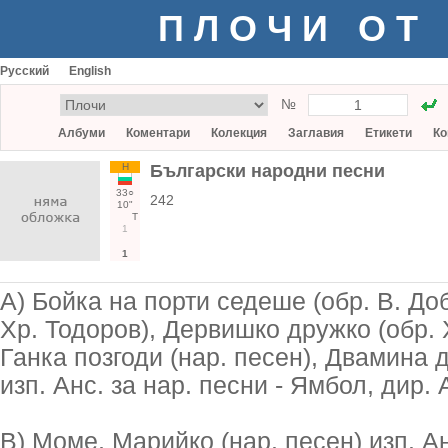
ПЛОЧИ ОТ
Русский
English
№
Албуми
Коментари
Колекция
Заглавия
Етикети
Ко
Н
Български народни песни
33○
242
10"
Т
1
1
А) Бойка на порти седеше (обр. В. До
Хр. Тодоров), Дервишко дружко (обр. 
Ганка позгоди (нар. песен), Двамина д
изп. Анс. за нар. песни - Ямбол, дир. 
В) Моме, Марийко (нар. песен) изп. Ан