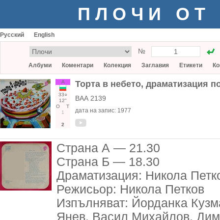
ПЛОЧИ ОТ
Русский
English
№
Албуми
Коментари
Колекция
Заглавия
Етикети
Ко
А
Торта в небето, драматизация п
33○
ВАА 2139
12"
О
Т
дата на запис:
1977
1
2
Страна А — 21.30
Страна Б — 18.30
Драматизация: Никола Петк
Режисьор: Никола Петков
Изпълняват: Йорданка Кузм
Янев, Васил Михайлов, Дим