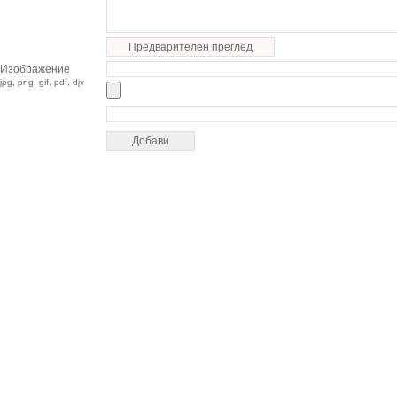
Предварителен преглед
Изображение
jpg, png, gif, pdf, djv