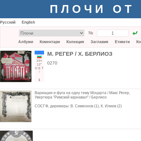
ПЛОЧИ ОТ
Русский
English
№
Албуми
Коментари
Колекция
Заглавия
Етикети
Ко
С
М. РЕГЕР / Х. БЕРЛИОЗ
33○
0270
12"
О
Е
Т
7
1
Вариации и фуга на одну тему Моцарта / Макс Регер,
Увертюра "Римский карнавал" / Берлиоз
СОСГФ, дирижеры: В. Симеонов (1), К. Илиев (2)