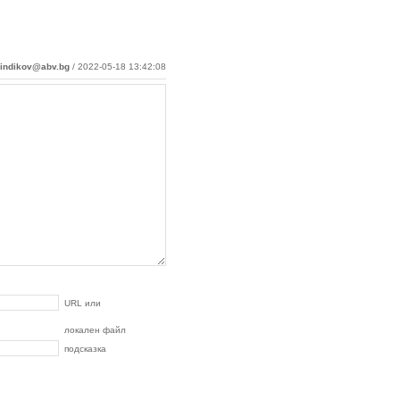
lindikov@abv.bg
/ 2022-05-18 13:42:08
URL или
локален файл
подсказка