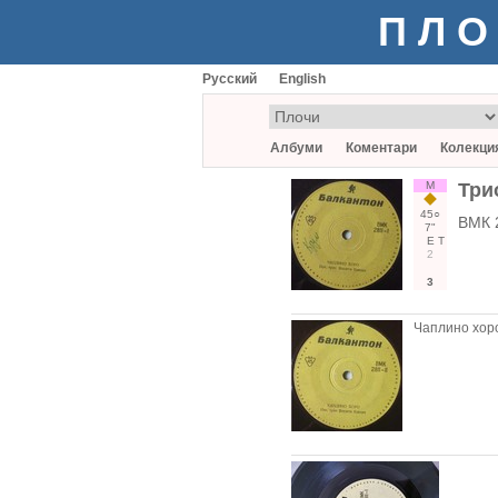
ПЛО
Русский
English
Албуми
Коментари
Колекци
М
Три
45○
ВМК 
7"
Е
Т
2
3
Чаплино хор