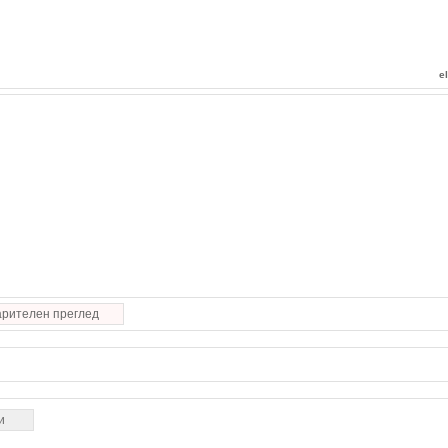
e
рителен преглед