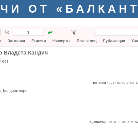
ЧИ ОТ «БАЛКАН
№
я
Заглавия
Етикети
Конверты
Показалец
Публикации
Уча
о Владета Кандич
2811
melodist
/ 2017-03-30 17:38:1
о, Кандино хоро
o_dimitrov
/ 2018-02-16 16:50:5