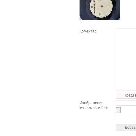
Коментар
Предва
Изображение
jpg, png, gif, pdf, djv