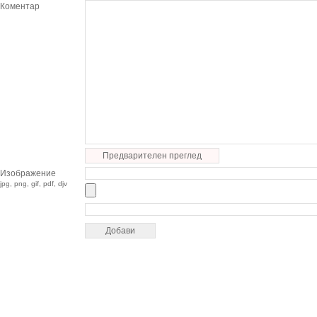
Коментар
Предварителен преглед
Изображение
jpg, png, gif, pdf, djv