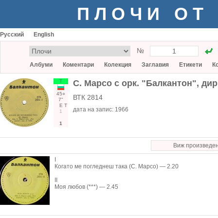
ПЛОЧИ ОТ
Русский
English
№
Албуми
Коментари
Колекция
Заглавия
Етикети
К
Т
С. Марсо с орк. "Балкантон", дир
45○
ВТК 2814
7"
Е
Т
дата на запис:
1966
1
1
Виж произведе
I
Когато ме погледнеш така (С. Марсо) — 2.20
II
Моя любов (***) — 2.45