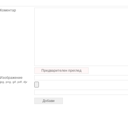
Коментар
Предварителен преглед
Изображение
jpg, png, gif, pdf, djv