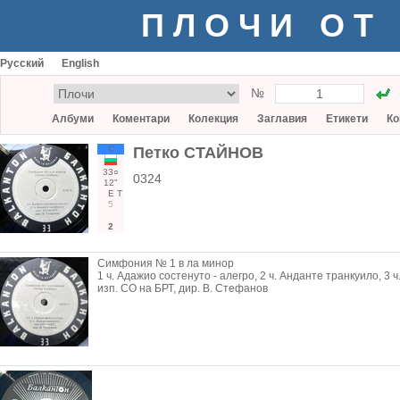
ПЛОЧИ ОТ
Русский
English
№
Албуми
Коментари
Колекция
Заглавия
Етикети
Ко
С
Петко СТАЙНОВ
33○
0324
12"
Е
Т
5
2
Симфония № 1 в ла минор
1 ч. Адажио состенуто - алегро, 2 ч. Анданте транкуило, 3 
изп. СО на БРТ, дир. В. Стефанов