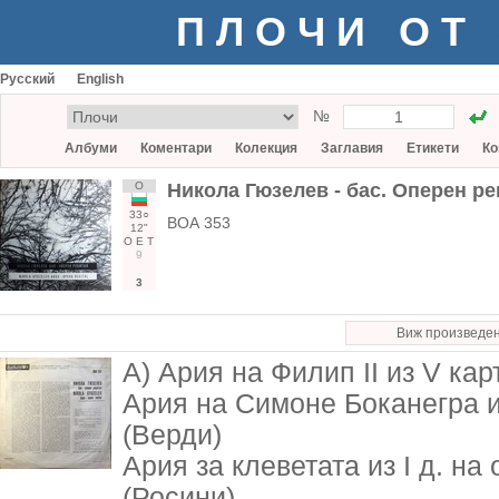
ПЛОЧИ ОТ
Русский
English
№
Албуми
Коментари
Колекция
Заглавия
Етикети
Ко
О
Никола Гюзелев - бас. Оперен р
33○
ВОА 353
12"
О
Е
Т
9
3
Виж произведе
А) Ария на Филип II из V кар
Ария на Симоне Боканегра и
(Верди)
Ария за клеветата из I д. на
(Росини)