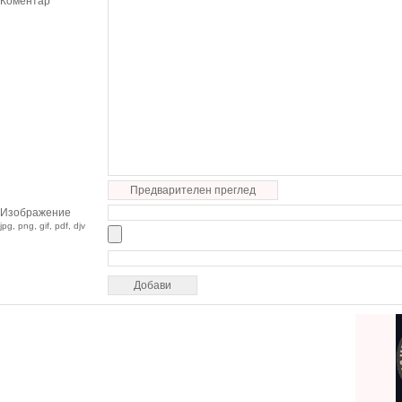
Коментар
Предварителен преглед
Изображение
jpg, png, gif, pdf, djv