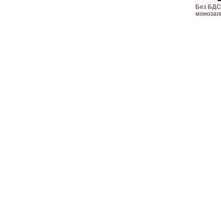
Без БДС,
монозап