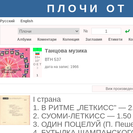
ПЛОЧИ ОТ
Русский
English
№
Албуми
Коментари
Колекция
Заглавия
Етикети
Ко
Т
Танцова музика
33○
ВТН 537
10"
О
Е
Т
дата на запис:
1966
3
1
Виж произведе
I страна
1. В РИТМЕ „ЛЕТКИСС" — 2
2. СУОМИ-ЛЕТКИСС — 1.50
3. ОДИН ПОЦЕЛУЙ (П. Пешева
4. БУТЫЛКА ШАМПАНСКОГО