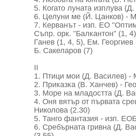
5. Когато луната изплува (Д.
6. Целуни ме (Й. Цанков) - 
7. Керванът - изп. ЕО "Оптим
Съпр. орк. "Балкантон" (1, 4)
Ганев (1, 4, 5), Ем. Георгиев 
Б. Сакеларов (7)
II
1. Птици мои (Д. Василев) -
2. Приказка (В. Ханчев) - Ге
3. Море на младостта (Д. Ва
4. Оня вятър от първата сре
Николова (2.30)
5. Танго фантазия - изп. ЕОБ
6. Сребърната гривна (Д. Ва
(3.55)