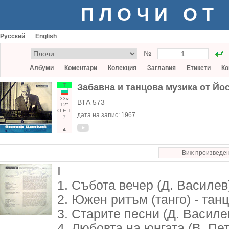
ПЛОЧИ ОТ
Русский
English
№
Албуми
Коментари
Колекция
Заглавия
Етикети
Ко
Т
Забавна и танцова музика от Й
33○
ВТА 573
12"
О
Е
Т
дата на запис:
1967
7
4
Виж произведе
I
1. Събота вечер (Д. Василев
2. Южен ритъм (танго) - танц
3. Старите песни (Д. Василе
4. Любовта на юнгата (В. Пет