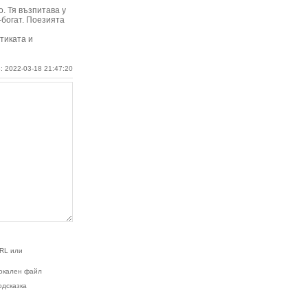
о. Тя възпитава у
-богат. Поезията
тиката и
: 2022-03-18 21:47:20
RL или
окален файл
одсказка