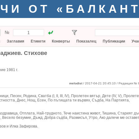
ЧИ ОТ «БАЛКАН
№
я
Заглавия
Етикети
Конверты
Показалец
Публикации
Уча
аджиев. Стихове
ие 1981 г.
melodist
/ 2017-04-21 20:45:10
/ Редакция № 8
ци, Песен, Родина, Сватба (I, II, III, IV), Пролетен вятър, Дете (IV, V), Пролете
тността, Днес, Нощ, Есен, По пътищата ти вървях, Съдба, На Партията,
аздравица, Отплата, Най-трудното, Тече наистина живот, Тишина, Старият дъб
, Весело безумие, Дъжд, Добра съдба, Размисъл, Утро, Ако далече ме оставе
ов и Илка Зафирова.