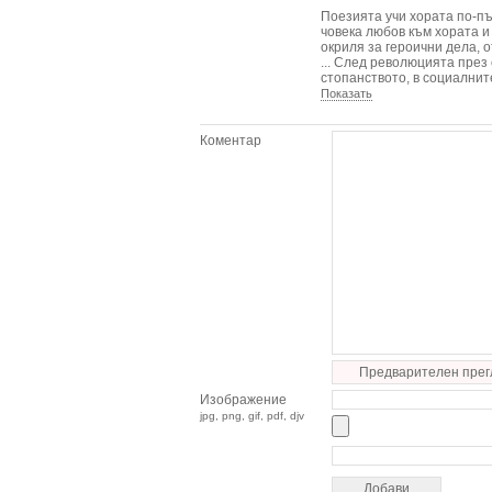
Поезията учи хората по-пъл
човека любов към хората и
окриля за героични дела, о
... След революцията през
стопанството, в социални
Показать
Коментар
Предварителен прег
Изображение
jpg, png, gif, pdf, djv