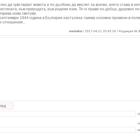
но да чувствуват живота и по-дълбоко да мислят за всичко, което става в нег
 истината, към природата, към родния език. Тя го прави по-добър, душевно по
ткрива нови светове.
 септември 1944 година в България настъпиха такива основни промени в поли
те отношения
...
melodist
/ 2017-04-21 20:45:16 / Редакция № 8
лед
U
л
п