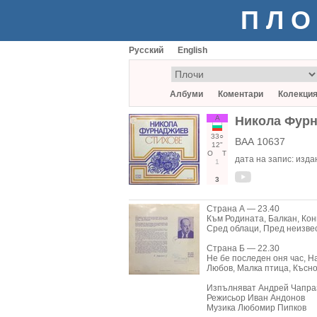
ПЛО
Русский
English
Албуми
Коментари
Колекци
А
Никола Фурн
33○
ВАА 10637
12"
О
Т
дата на запис:
издан
1
3
Страна А — 23.40
Към Родината, Балкан, Конни
Сред облаци, Пред неизвес
Страна Б — 22.30
Не бе последен оня час, Н
Любов, Малка птица, Късно
Изпълняват Андрей Чапраз
Режисьор Иван Андонов
Музика Любомир Пипков