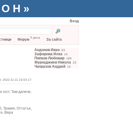
ТОН»
Вход
5 дена
стници
Форум
За сайта
Андонов Иван
63
Зафирова Илка
14
Пипков Любомир
169
Фурнаджиев Никола
23
Чапразов Андрей
16
: 2022-11-11 23:03:17
н гост, Там далече,
, Тракия, Оттатък,
те, Вяра