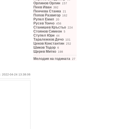
Орлинов Орлин
157
Пеев Иван
392
Пенчева Станка
21
Попов Развигор
162
Рупел Емил
20
Русев Тончо
456
Станишев Кръстьо
224
Стоянов Симеон
5
Ступел Юри
44
Таралежков Дечо
101
Цеков Константин
252
Шиков Тодор
6
Щерев Митко
198
Мелодия на годината
27
: 2022-04-24 13:38:06