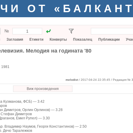
ЧИ ОТ «БАЛКАН
№
я
Заглавия
Етикети
Конверты
Показалец
Публикации
Уча
левизия. Мелодия на годината '80
:
1981
melodist
/ 2017-04-24 22:35:45
/ Редакция № 3
Виж произведения
а Кузманова, ФСБ) — 3.42
аров
фан Димитров, Орлин Орлинов) — 3.28
. Стефан Димитров
 Драганов, Емил Рупел) — 3.30
 ар. Владимир Наумов, Георги Константинов) — 2.50
р. Дечо Таралежков