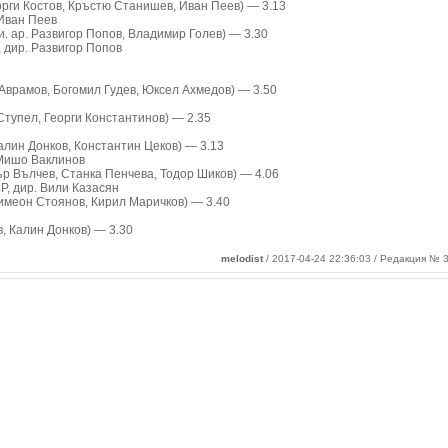
орги Костов, Кръстю Станишев, Иван Пеев) — 3.13
 Иван Пеев
и. ар. Развигор Попов, Владимир Голев) — 3.30
 дир. Развигор Попов
 Аврамов, Богомил Гудев, Юксел Ахмедов) — 3.50
Ступел, Георги Константинов) — 2.35
алин Донков, Константин Цеков) — 3.13
 Мишо Ваклинов
р Вълчев, Станка Пенчева, Тодор Шиков) — 4.06
Р, дир. Вили Казасян
имеон Стоянов, Кирил Маричков) — 3.40
в, Калин Донков) — 3.30
melodist
/ 2017-04-24 22:36:03 / Редакция № 3