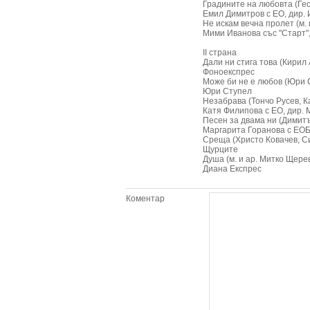
Градините на любовта (Ге
Емил Димитров с ЕО, дир.
Не искам вечна пролет (м. 
Мими Иванова със "Старт",
II страна
Дали ни стига това (Кирил
Фоноекспрес
Може би не е любов (Юри 
Юри Ступел
Незабрава (Тончо Русев, К
Катя Филипова с ЕО, дир.
Песен за двама ни (Димитъ
Маргарита Горанова с ЕОБ
Среща (Христо Ковачев, С
Щурците
Душа (м. и ар. Митко Щере
Диана Експрес
Коментар