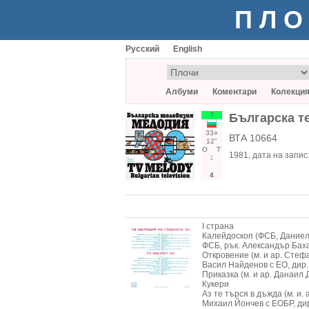
ПЛО
Русский
English
Албуми
Коментари
Колекци
Т
Българска те
33○
ВТА 10664
12"
О
Т
1981
, дата на запис
1
4
I страна
Калейдоскоп (ФСБ, Даниел
ФСБ, рък. Александър Бах
Откровение (м. и ар. Сте
Васил Найденов с ЕО, дир
Приказка (м. и ар. Данаил
Кукери
Аз те търся в дъжда (м. и.
Михаил Йончев с ЕОБР, ди