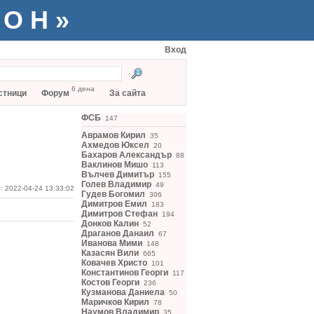
ТОН»
Вход
6 дена
стници
Форум
За сайта
ФСБ
147
Аврамов Кирил
35
Ахмедов Юксел
20
Бахаров Александър
88
Ваклинов Мишо
113
Вълчев Димитър
155
Голев Владимир
49
: 2022-04-24 13:33:02
Гудев Богомил
306
Димитров Емил
183
Димитров Стефан
194
Донков Калин
52
Драганов Данаил
67
Иванова Мими
148
Казасян Вили
665
Ковачев Христо
101
Константинов Георги
117
Костов Георги
236
Кузманова Даниела
50
Маричков Кирил
78
Наумов Владимир
35