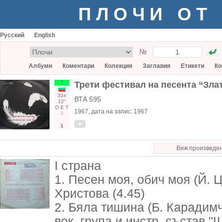
ПЛОЧИ ОТ
Русский
English
№
Албуми
Коментари
Колекция
Заглавия
Етикети
Ко
Т
Трети фестивал на песента “Зла
33○
ВТА 595
12"
О
Е
Т
1967
, дата на запис:
1967
3
1
Виж произведе
I страна
1. Песен моя, обич моя (Й. Ц
Христова (4.45)
2. Бяла тишина (Б. Карадимче
вок. група и инстр. състав "