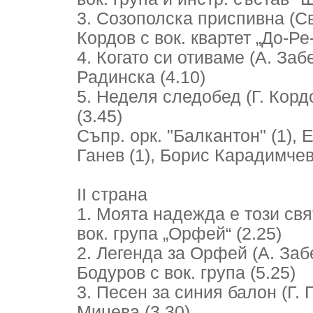
3. Созополска приспивна (Св.
Кордов с вок. квартет „До-Ре
4. Когато си отиваме (А. Заб
Радинска (4.10)
5. Неделя следобед (Г. Кордо
(3.45)
Съпр. орк. "Балкантон" (1), 
Ганев (1), Борис Карадимчев 
II страна
1. Моята надежда е този свят
вок. група „Орфей“ (2.25)
2. Легенда за Орфей (А. Забе
Бодуров с вок. група (5.25)
3. Песен за синия балон (Г. 
Мицева (3.30)