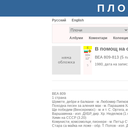
ПЛО
Русский
English
Албуми
Коментари
Колекци
Е
В помощ на о
33○
ВЕА 809-813 (5 п
12"
Т
1980
, дата на запис
5
ВЕА 809
1 страна
Шумете, дебри и балкани - м. Любомир Пипков, 
Походна песен за аления мак - м. Парашкев Хад
Ще победим (Венсеремос) - м. и т. С. Ортега, и
Варшавянка - изп. ДХБР, дир. Хр. Недялков (1.
Химн на СССР (3.20)
Комунисти, комсомолци, пионери - м. Петър Сту
Стара са майка ни ложе - обр. Т. Попов - изп. 