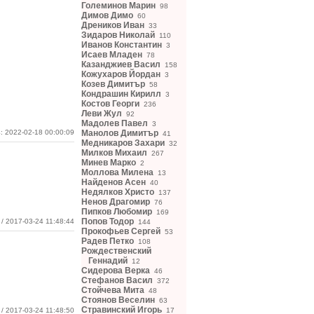
Големинов Марин
98
Димов Димо
60
Дреников Иван
33
Зидаров Николай
110
Иванов Константин
3
Исаев Младен
78
Казанджиев Васил
158
Кожухаров Йордан
3
Козев Димитър
58
Кондрашин Кирилл
3
Костов Георги
236
Леви Жул
92
Мадолев Павел
3
: 2022-02-18 00:00:09
Манолов Димитър
41
Медникаров Захари
32
Милков Михаил
267
Минев Марко
2
Моллова Милена
13
Найденов Асен
40
Недялков Христо
137
Ненов Драгомир
76
Пипков Любомир
169
Попов Тодор
/ 2017-03-24 11:48:44
144
Прокофьев Сергей
53
Радев Петко
108
Рождественский
Геннадий
12
Сидерова Верка
46
Стефанов Васил
372
Стойчева Мита
48
Стоянов Веселин
63
Стравинский Игорь
/ 2017-03-24 11:48:50
17