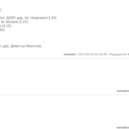
)
изп. ДХБР, дир. Хр. Недялков (1.40)
. М. Милков (3.25)
 (4.15)
30)
ДФ, дир. Димитър Манолов
...
melodist
/ 2017-03-23 23:19:36 / Редакция № 4
melodist
melodist