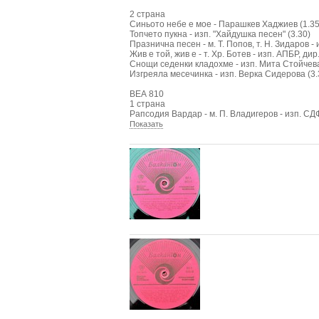
2 страна
Синьото небе е мое - Парашкев Хаджиев (1.35
Топчето пукна - изп. "Хайдушка песен" (3.30)
Празнична песен - м. Т. Попов, т. Н. Зидаров - 
Жив е той, жив е - т. Хр. Ботев - изп. АПБР, дир
Снощи седенки кладохме - изп. Мита Стойчева
Изгреяла месечинка - изп. Верка Сидерова (3.
ВЕА 810
1 страна
Рапсодия Вардар - м. П. Владигеров - изп. С
Показать