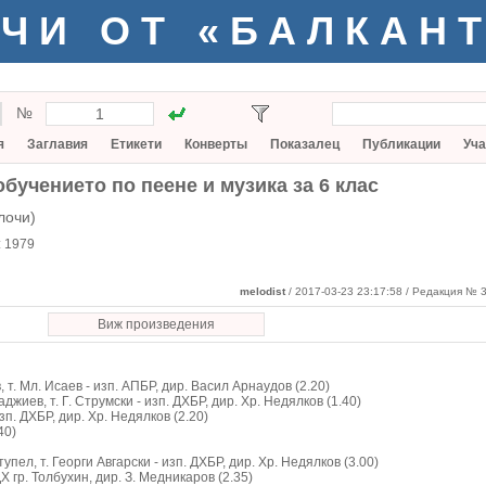
ЧИ ОТ «БАЛКАН
№
я
Заглавия
Етикети
Конверты
Показалец
Публикации
Уча
бучението по пеене и музика за 6 клас
лочи)
:
1979
melodist
/ 2017-03-23 23:17:58
/ Редакция № 3
Виж произведения
т. Мл. Исаев - изп. АПБР, дир. Васил Арнаудов (2.20)
жиев, т. Г. Струмски - изп. ДХБР, дир. Хр. Недялков (1.40)
зп. ДХБР, дир. Хр. Недялков (2.20)
40)
пел, т. Георги Авгарски - изп. ДХБР, дир. Хр. Недялков (3.00)
ДХ гр. Толбухин, дир. З. Медникаров (2.35)