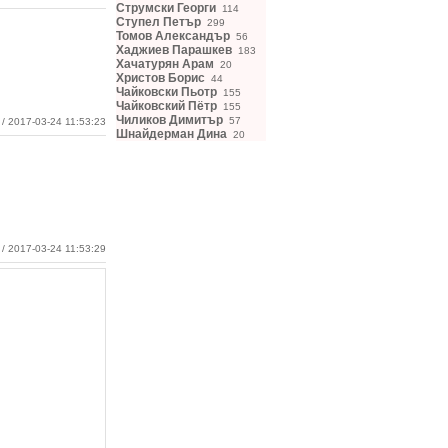
Струмски Георги
114
Ступел Петър
299
Томов Александър
56
Хаджиев Парашкев
183
Хачатурян Арам
20
Христов Борис
44
Чайковски Пьотр
155
Чайковский Пётр
155
Чиликов Димитър
57
/ 2017-03-24 11:53:23
Шнайдерман Дина
20
/ 2017-03-24 11:53:29