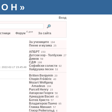
ТОН»
Вход
4 дни
стници
Форум
За сайта
За учениците
194
Пеене и музика
25
АПБРТ
153
Детски хор - Толбухин
27
Димов
59
СДФ
198
Софийски солисти
92
: 2022-02-17 23:45:49
Хайдушка песен
53
Britten Benjamin
20
Chopin Frédéric
40
Mozart Wolfgang
Amadeus
184
Purcell Henry
15
Авгарски Георги
58
Арнаудов Васил
43
Ботев Христо
57
Владигеров Панчо
95
Глинка Михаил
57
Глиэр Рейнгольд
4