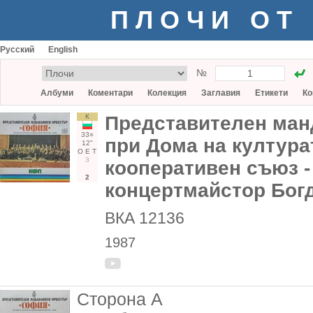
ПЛОЧИ ОТ
Русский
English
№
Албуми
Коментари
Колекция
Заглавия
Етикети
Ко
К
Представителен ман
33○
при Дома на култура
12"
О
Е
Т
3
кооперативен съюз -
2
концертмайстор Бог
ВКА 12136
1987
Сторона А