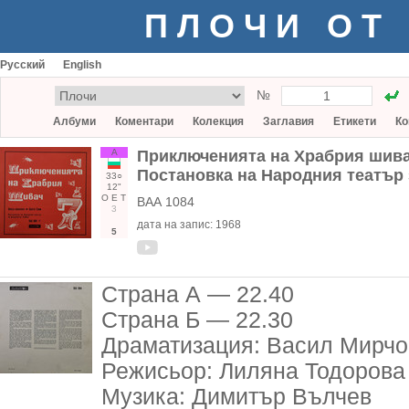
ПЛОЧИ ОТ
Русский
English
№
Албуми
Коментари
Колекция
Заглавия
Етикети
Ко
А
Приключенията на Храбрия шивач
Постановка на Народния театър 
33○
12"
О
Е
Т
ВАА 1084
3
дата на запис:
1968
5
Страна А — 22.40
Страна Б — 22.30
Драматизация: Васил Мирчо
Режисьор: Лиляна Тодорова
Музика: Димитър Вълчев