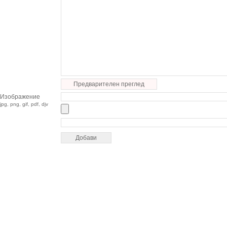
Предварителен преглед
Изображение
jpg, png, gif, pdf, djv