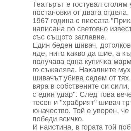
Театърът е гостувал сголям
постановки от двата отдела
1967 година с пиесата "При
написана по световно извес
със същото заглавие.
Един беден шивач, дотолков
яде, нито какво да шие, а к
получава една купичка марм
го съжалява. Нахалните мух
шивачът убива седем от тях.
вяра в собствените си сили,
с един удар". След това веч
тесен и "храбрият" шивач тр
юначество. Той е уверен, че
победи всичко.
И наистина, в гората той по