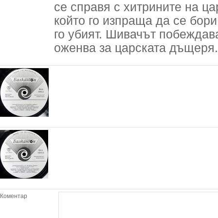
се справя с хитрините на ца
който го изпраща да се бори 
го убият. Шивачът побеждава
оженва за царската дъщеря.
Коментар