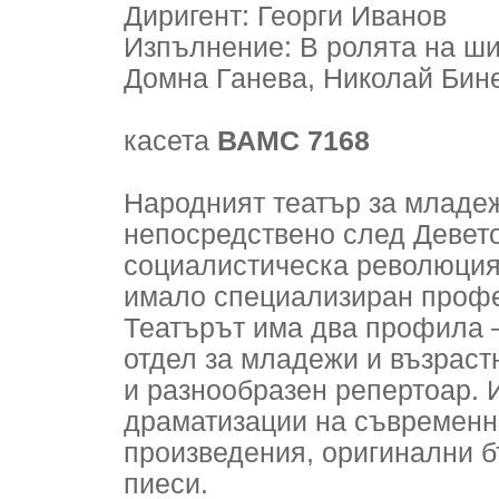
Диригент: Георги Иванов
Изпълнение: В ролята на ш
Домна Ганева, Николай Бин
касета
ВАМС 7168
Народният театър за младеж
непосредствено след Девет
социалистическа революция 
имало специализиран профе
Театърът има два профила 
отдел за младежи и възраст
и разнообразен репертоар. И
драматизации на съвременни
произведения, оригинални б
пиеси.