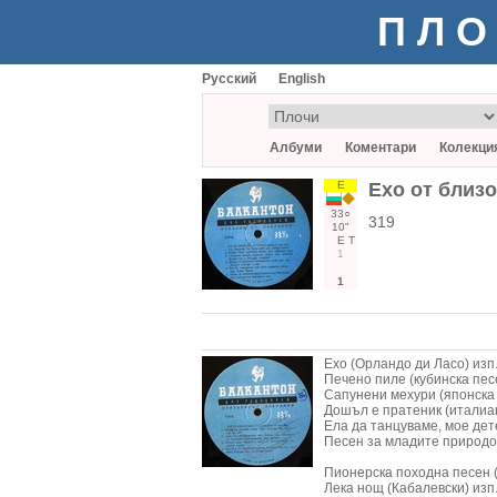
ПЛО
Русский
English
Албуми
Коментари
Колекци
Е
Ехо от близо
33○
319
10"
Е
Т
1
1
Ехо (Орландо ди Ласо) изп.
Печено пиле (кубинска песе
Сапунени мехури (японска 
Дошъл е пратеник (италианс
Ела да танцуваме, мое дет
Песен за младите природол
Пионерска походна песен (
Лека нощ (Кабалевски) изп