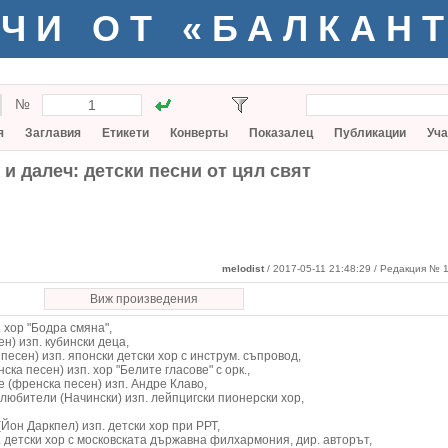
ЧИ ОТ «БАЛКАН
№
я
Заглавия
Етикети
Конверты
Показалец
Публикации
Уча
 и далеч: детски песни от цял свят
melodist
/ 2017-05-11 21:48:29
/ Редакция № 1
Виж произведения
 хор "Бодра смяна",
н) изп. кубински деца,
песен) изп. японски детски хор с инструм. съпровод,
ка песен) изп. хор "Белите гласове" с орк.,
е (френска песен) изп. Андре Клаво,
юбители (Начински) изп. лейпцигски пионерски хор,
Йон Даркпел) изп. детски хор при РРТ,
. детски хор с московската държавна филхармония, дир. авторът,