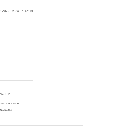
: 2022-06-24 15:47:10
RL или
окален файл
одсказка