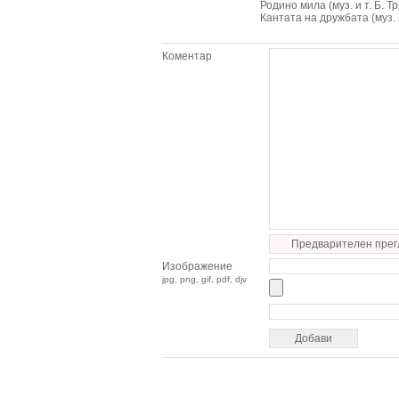
Родино мила (муз. и т. Б. Т
Кантата на дружбата (муз.
Коментар
Предварителен прег
Изображение
jpg, png, gif, pdf, djv