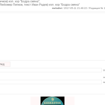
ричков) изп. хор "Бодра смяна",
 Любомир Пипков, текст Иван Радев) изп. хор "Бодра смяна"
melodist
/ 2017-05-11 21:49:22 / Редакция № 1
лед
U
л
п