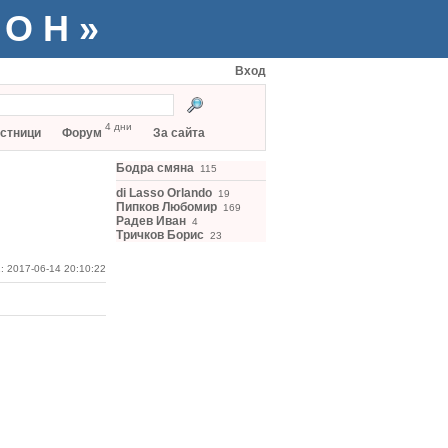
ТОН»
Вход
4 дни
стници
Форум
За сайта
Бодра смяна
115
di Lasso Orlando
19
Пипков Любомир
169
Радев Иван
4
Тричков Борис
23
: 2017-06-14 20:10:22