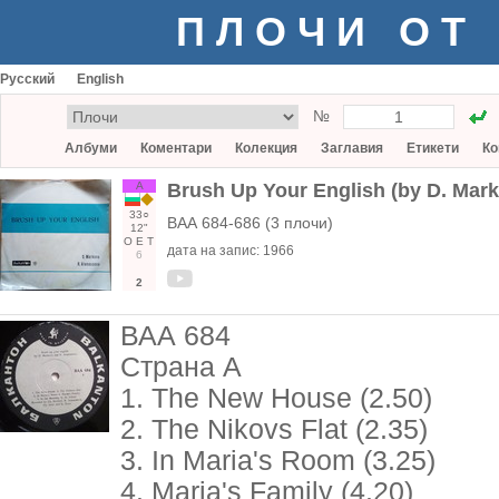
ПЛОЧИ ОТ
Русский
English
№
Албуми
Коментари
Колекция
Заглавия
Етикети
Ко
А
Brush Up Your English (by D. Mar
33○
ВАА 684-686 (3 плочи)
12"
О
Е
Т
дата на запис:
1966
6
2
ВАА 684
Страна А
1. The New House (2.50)
2. The Nikovs Flat (2.35)
3. In Maria's Room (3.25)
4. Maria's Family (4.20)