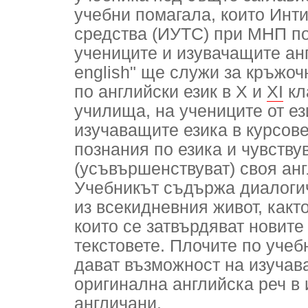
учебни помагала, които Инти
средства (ИУТС) при МНП по
учениците и изувачащите анг
english" ще служи за кръжо
по английски език в Х и
ХI
кл
училища, на учениците от ез
изучаващите езика в курсове
познания по езика и чувствув
(усъвършенствуват) своя анг
Учебникът съдържа диалогич
из всекидневния живот, какт
които се затвърдяват новите
текстовете. Плочите по учебн
дават възможност на изучав
оригинална английска реч в
англичани.