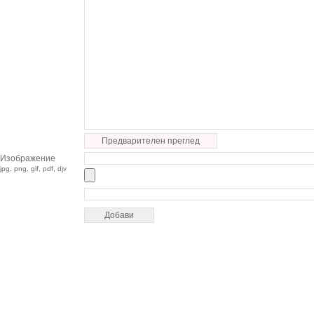
Предварителен преглед
Изображение
jpg, png, gif, pdf, djv