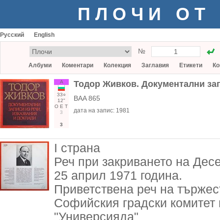
ПЛОЧИ ОТ
Русский
English
№
Албуми
Коментари
Колекция
Заглавия
Етикети
Ко
А
Тодор Живков. Документални зап
33○
BAA 865
12"
О
Е
Т
дата на запис:
1981
3
3
I страна
Реч при закриването на Дес
25 април 1971 година.
Приветствена реч на тържес
Софийския градски комитет 
"Универсияда"