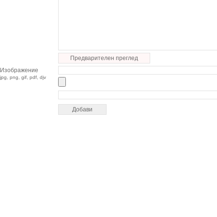
Предварителен преглед
Изображение
jpg, png, gif, pdf, djv