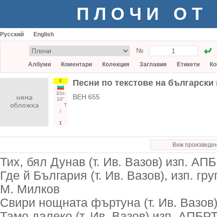
ПЛОЧИ ОТ
Русский
English
№
Албуми
Коментари
Колекция
Заглавия
Етикети
Ко
Е
Песни по текстове на български
33○
ВЕН 655
10"
Т
1
1
Виж произведе
Тих, бял Дунав (т. Ив. Вазов) изп. АП
Где й България (т. Ив. Вазов), изп. гру
М. Милков
Свири нощната фъртуна (т. Ив. Вазов)
Тамо далеко (т. Ив. Вазов) изп. АПБРТ