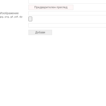
Предварителен преглед
Изображение
jpg, png, gif, pdf, djv