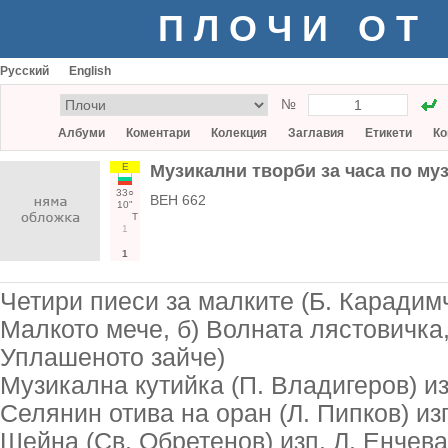
ПЛОЧИ ОТ
Русский
English
№
Албуми
Коментари
Колекция
Заглавия
Етикети
Ко
Е
Музикални творби за часа по му
33○
ВЕН 662
10"
Т
1
1
Четири пиеси за малките (Б. Карадимче
Малкото мече, б) Волната лястовичка, 
Уплашеното зайче)
Музикална кутийка (П. Владигеров) из
Селянин отива на оран (Л. Пипков) изп
Шейна (Св. Обретенов) изп. Л. Енчева