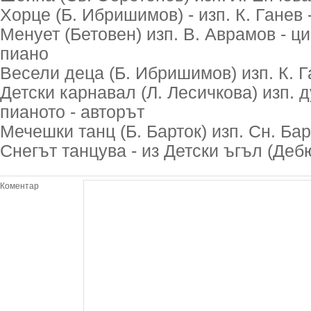
Хорце (Б. Ибришимов) - изп. К. Ганев 
Менует (Бетовен) изп. В. Аврамов - ци
пиано
Весели деца (Б. Ибришимов) изп. К. Г
Детски карнавал (Л. Лесичкова) изп. д
пианото - авторът
Мечешки танц (Б. Барток) изп. Сн. Бар
Снегът танцува - из Детски ъгъл (Дебю
Коментар