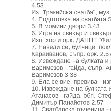
4.53
Из "Тракийска сватба", муз.
4. Подготовка на сватбата 
5. В момини двори 3.43
6. Игра на свекър и свекър
Изп. хор и орк. ДАНПТ "Фи
7. Наведи се, булчице, пок
Караиванов, съпр. орк. 2.5
8. Извеждане на булката и 
Варимезов - гайда, съпр. 
Варимезов 3.38
9. Ела се вие, превива - и
10. Извеждане на булката и
Атанасов - гайда, обп. Ст
Димитър Панайотов 2.57
11. Сватбарска ръченица - 