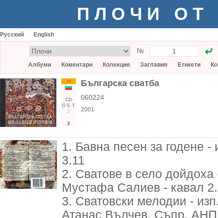
ПЛОЧИ ОТ
Русский
English
№
Албуми
Коментари
Колекция
Заглавия
Етикети
Ко
Н
Българска сватба
060224
CD
О
Е
Т
2001
2
3
1. Бавна песен за годене -
3.11
2. Сватове в село дойдоха 
Мустафа Салиев - кавал 2
3. Сватовски мелодии - изп
Атанас Вълчев. Съпр. АНП