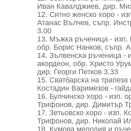
Иван Кавалджиев, дир. Ми
12. Ситно женско хоро - из
Атанас Вълчев, съпр. Инст
3.00
13. Мъжка ръченица - изп.
обр. Борис Нанков, съпр. 
14. Зълвенска ръченица - 
акордеон, обр. Христо Уру
дир. Георги Петков 3.33
15. Сватбарска на трапеза 
Костадин Варимезов - гайд
16. Булчинско хоро - изп. 
Трифонов, дир. Димитър Т
17. Зетьовско хоро - изп. 
Трифонов, дир. Николай И
18. Кумова мелодия и ръче