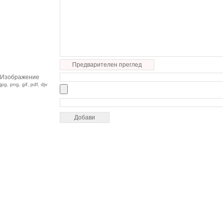
Предварителен преглед
Изображение
jpg, png, gif, pdf, djv