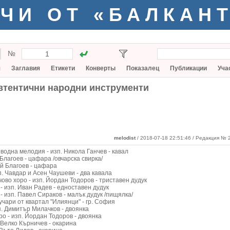
ЧИ ОТ «БАЛКАН
№
я
Заглавия
Етикети
Конверты
Показалец
Публикации
Уча
втентични народни инструменти
melodist
/ 2018-07-18 22:51:46
/ Редакция № 2
водна мелодия - изп. Никола Ганчев - кавал
Благоев - цафара /овчарска свирка/
ой Благоев - цафара
п. Чавдар и Асен Чаушеви - два кавала
ово хоро - изп. Йордан Тодоров - триставен дудук
- изп. Иван Радев - едноставен дудук
- изп. Павел Сираков - малък дудук /пищялка/
учари от квартал "Илиянци" - гр. София
. Димитър Милачков - двоянка
о - изп. Йордан Тодоров - двоянка
. Велко Кърничев - окарина