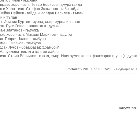
 Въто Лилов - окарина
право хоро - изп. Петър Борисов - джура гайда
н и Хоро - изп. Стефан Захманов - каба гайда
 Пейчо Пейчев - гайда и Йордан Василев - тъпан
ни и тъпан
. Исмаил Куртев - зурна, съпр. зурна и тъпан
п. Руси Гошев - копанка /гъдулка/
ван Златанов - гъдулка
ко хоро - изп. Михаил Маринов - гъдулка
п. Георги Чалев - тамбура
Румен Сираков - тамбура
рдан Луков - бръмбазък /драмбой/
 Мануилови -вокал и голямо дайре
 изп. Стоян Величков - кавал, съпр. Инструментална фолклорна група (гъдулка
melodist
/ 2018-07-18 22:52:03 / Редакция № 1
larryweiner