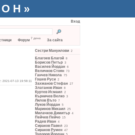
ТОН»
Вход
7 дена
стници
Форум
За сайта
Сестри Мануилови
2
Благоев Благой
8
Борисов Петър
3
Василев Йордан
6
Величков Стоян
73
Ганчев Никола
75
Гошев Руси
2
: 2021-07-13 19:58:11
Захманов Стефан
27
Златанов Иван
8
Куртев Исмаил
2
Кърничев Велко
3
Лилов Въто
7
Луков Йордан
5
Маринов Михаил
25
Милачков Димитър
4
Пейчев Пейчо
15
Радев Иван
4
Сираков Павел
23
Сираков Румен
47
Тодоров Йордан
5