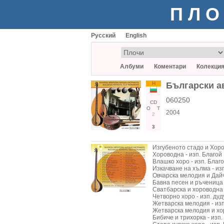
ПЛО
Русский
English
Албуми
Коментари
Колекци
Н
Български а
060250
CD
О
Т
2004
2
3
Изгубеното стадо и Хоро
Хороводна - изп. Благой 
Влашко хоро - изп. Благ
Изкачване на хълма - из
Овчарска мелодия и Дайч
Бавна песен и ръченица 
Сватбарска и хороводна 
Четворно хоро - изп. дуд
Жетварска мелодия - изп
Жетварска мелодия и хор
Бибиче и трихорка - изп