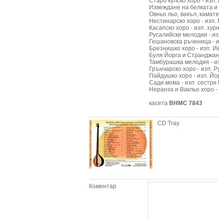
Старо кулско хоро - изп.
Извеждане на белката и 
Овньо льо, вакъл, камате
Нестинарско хоро - изп.
Касапско хоро - изп. зур
Русалийски мелодии - изп
Гешановска ръченица - из
Брезнишко хоро - изп. И
Буля Йорга и Странджанс
Тамбурашка мелодия - из
Грънчарско хоро - изп. 
Пайдушко хоро - изп. Йо
Сади мома - изп. сестри
Неранза и Вакльо хоро -
касета
ВНМС 7843
CD Tray
Коментар