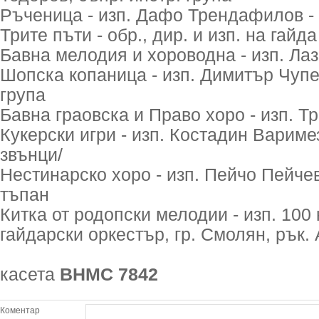
Ръченица - изп. Дафо Трендафилов -
Трите пъти - обр., дир. и изп. на гай
Бавна мелодия и хороводна - изп. Лаз
Шопска копаница - изп. Димитър Чупет
група
Бавна граовска и Право хоро - изп. Т
Кукерски игри - изп. Костадин Вариме
звънци/
Нестинарско хоро - изп. Пейчо Пейчев
тъпан
Китка от родопски мелодии - изп. 100 
гайдарски оркестър, гр. Смолян, рък.
касета
ВНМС 7842
Коментар