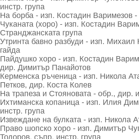
инстр. група
На борба - изп. Костадин Варимезов -
Чуканата (хоро) - изп. Костадин Варим
Странджанската група
Утринта бавно разбуди - изп. Михаи
гайда
Пайдушко хоро - изп. Костадин Вариме
дир. Димитър Панайотов
Керменска ръченица - изп. Никола Ата
Петков, дир. Коста Колев
На трапеза и Стояновата - обр., дир. 
Ихтиманска копаница - изп. Илия Дими
инстр. група
Извеждане на булката - изп. Никола А
Право шопско хоро - изп. Димитър Чуп
Тодоров, съпр. инстр. група