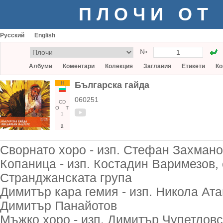
ПЛОЧИ ОТ
Русский
English
№
Албуми
Коментари
Колекция
Заглавия
Етикети
Ко
Н
Българска гайда
060251
CD
О
Т
1
2
Сворнато хоро - изп. Стефан Захмано
Копаница - изп. Костадин Варимезов,
Странджанската група
Димитър кара гемия - изп. Никола Ата
Димитър Панайотов
Мъжко хоро - изп. Димитър Чупетловск