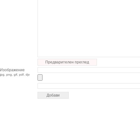
Предварителен преглед
Изображение
jpg, png, gif, pdf, djv