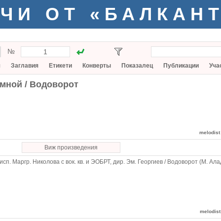
ЧИ ОТ «БАЛКАН
№
я
Заглавия
Етикети
Конверты
Показалец
Публикации
Уча
 мной / Водоворот
melodist
Виж произведения
исп. Маргр. Николова с вок. кв. и ЭОБРТ, дир. Эм. Георгиев / Водоворот (М. Ала
melodist