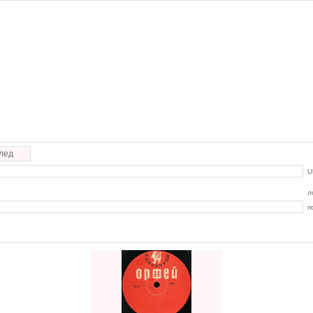
лед
U
л
п