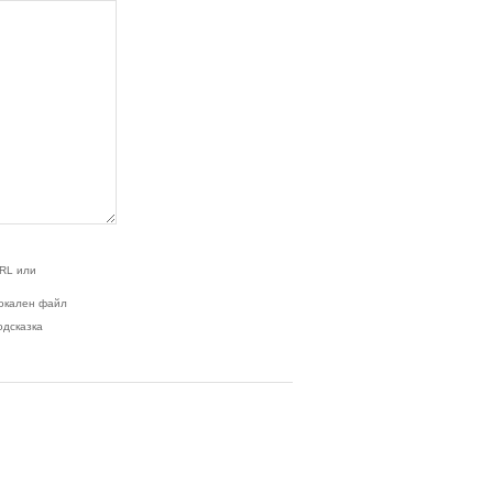
RL или
окален файл
одсказка