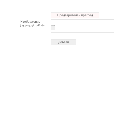
Предварителен преглед
Изображение
jpg, png, gif, pdf, djv