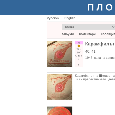
ПЛО
Русский
English
Албуми
Коментари
Колекци
М
Карамфилът 
78○
40, 41
10"
О
Е
Т
1948
, дата на запис
3
1
Карамфилът на Шкодра - ал
Ти си прелестна като цвете