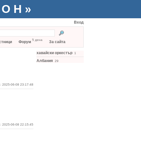
ТОН»
Вход
5 дена
стници
Форум
За сайта
хавайски оркестър
1
Албания
29
: 2025-06-08 23:17:48
: 2025-06-08 22:15:45