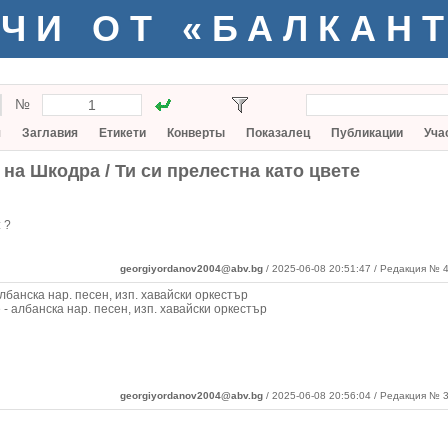
ЧИ ОТ «БАЛКАН
№
я
Заглавия
Етикети
Конверты
Показалец
Публикации
Уча
на Шкодра / Ти си прелестна като цвете
:
?
georgiyordanov2004@abv.bg
/ 2025-06-08 20:51:47
/ Редакция № 4
банска нар. песен, изп. хавайски оркестър
 - албанска нар. песен, изп. хавайски оркестър
georgiyordanov2004@abv.bg
/ 2025-06-08 20:56:04 / Редакция № 3