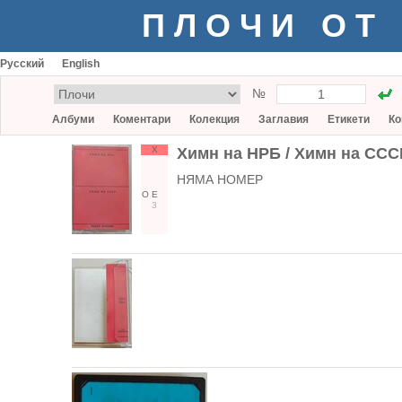
ПЛОЧИ ОТ
Русский
English
№
Албуми
Коментари
Колекция
Заглавия
Етикети
Ко
Х
Химн на НРБ / Химн на ССС
НЯМА НОМЕР
О
Е
3