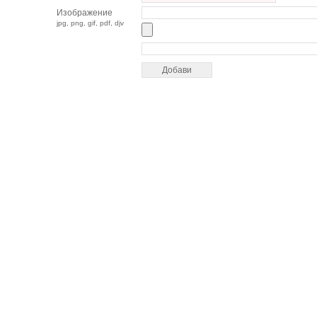
Изображение
jpg, png, gif, pdf, djv