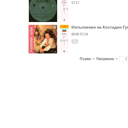
33○
5717
7"
Е
Т
1
3
Н
Изпълнения на Костадин Гу
33○
ВНМ 5718
7"
О
Е
Т
7
6
«
«
Първа
Предишна