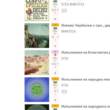
33○
5713, ВНМ 5713
7"
О
Е
Т
8
6
Н
Илинка Чербачев с орк., д
33○
ВНМ 5714
7"
О
Т
4
2
М
Изпълнения на Константин Д
33○
5715
7"
О
Е
Т
3
2
Н
Изпълнения на народна пе
33○
5716
7"
Е
Т
3
2
Н
Изпълнения на народната 