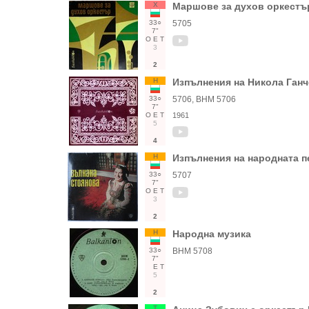
Х
Маршове за духов оркестъ
33○
5705
7"
О
Е
Т
3
2
Н
Изпълнения на Никола Ганч
33○
5706, ВНМ 5706
7"
О
Е
Т
1961
5
4
Н
Изпълнения на народната 
33○
5707
7"
О
Е
Т
3
2
Н
Народна музика
33○
ВНМ 5708
7"
Е
Т
5
2
Т