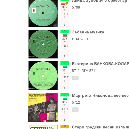
Аница Зубович с оркестър 
33○
5709
7"
Е
Т
3
3
Т
Забавна музика
33○
ВТМ 5710
7"
Е
Т
3
2
Т
Екатерина ВАНКОВА-КОЛАРО
33○
5711, ВТМ 5711
7"
Е
Т
6
5
Т
Маргрета Николова пее пе
33○
5712
7"
О
Е
Т
3
5
Н
Стари градски песни изпълн