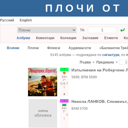
ПЛОЧИ ОТ
Русский
English
№
Албуми
Коментари
Колекция
Заглавия
Етикети
Ко
Всички
Плочи
Флекси
Аудиокасети
«Балкантон Тре
9145 албума — подреждане по
сигнатура
, по
п
«
«
Първа
Предишна
Т
Изпълнения на Робертино
33○
5699, ВТМ 5699
7"
О
Е
Т
5
4
А
Никола ЛАНКОВ. Споменът,
33○
ВАМ 5700
7"
Т
1