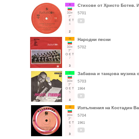
А
Стихове от Христо Ботев. 
33○
5701
7"
Е
Т
4
2
Н
Народни песни
33○
5702
7"
О
Е
Т
7
3
Т
Забавна и танцова музика 
33○
5703
7"
О
Е
Т
1964
5
4
Н
Изпълнения на Костадин Ва
33○
5704
7"
Е
Т
1961
3
3