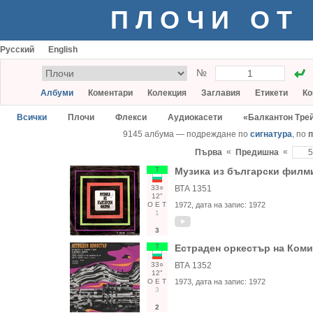
ПЛОЧИ ОТ
Русский
English
№
Албуми
Коментари
Колекция
Заглавия
Етикети
Ко
Всички
Плочи
Флекси
Аудиокасети
«Балкантон Тре
9145 албума — подреждане по
сигнатура
, по
п
«
«
Първа
Предишна
Т
Музика из български филм
33○
ВТА 1351
12"
О
Е
Т
1972
, дата на запис:
1972
1
3
Т
Естраден оркестър на Коми
33○
ВТА 1352
12"
О
Е
Т
1973
, дата на запис:
1972
3
2