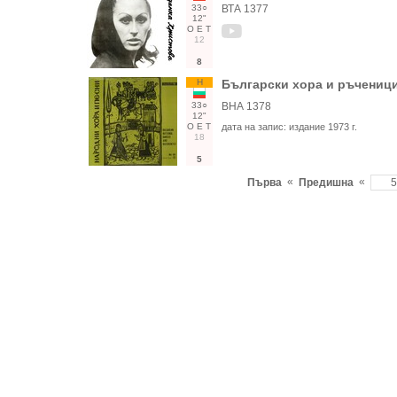
33○
ВТА 1377
12"
О
Е
Т
12
8
Н
Български хора и ръчениц
33○
ВНА 1378
12"
О
Е
Т
дата на запис:
издание 1973 г.
18
5
«
«
Първа
Предишна