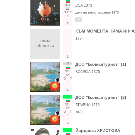
33○
ВСА 1373
12"
О
Е
Т
дата на запис:
издание 1975 г.
5
3
КЪМ МОМЕНТА НЯМА ИНФО
1374
1
О
ДСО "Балкантурист" (1)
33○
ВОА/ВХА 1375
12"
О
Т
5
3
Т
ДСО "Балкантурист" (2)
33○
ВТА/ВНА 1376
12"
О
Т
1972
1
3
Т
Йорданка ХРИСТОВА