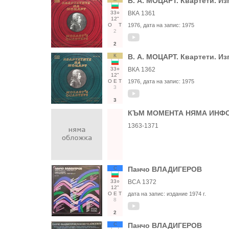
В. А. МОЦАРТ. Квартети. Из
33○
ВКА 1361
12"
О
Т
1976
, дата на запис:
1975
2
2
К
В. А. МОЦАРТ. Квартети. Из
33○
ВКА 1362
12"
О
Е
Т
1976
, дата на запис:
1975
3
3
КЪМ МОМЕНТА НЯМА ИНФО
1363-1371
С
Панчо ВЛАДИГЕРОВ
33○
ВСА 1372
12"
О
Е
Т
дата на запис:
издание 1974 г.
8
2
С
Панчо ВЛАДИГЕРОВ