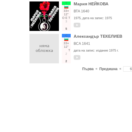
Т
Мария НЕЙКОВА
33○
ВТА 1640
12"
О
Е
Т
1975
, дата на запис:
1975
3
5
С
Александър ТЕКЕЛИЕВ
33○
ВСА 1641
12"
Т
дата на запис:
издание 1975 г.
2
2
«
«
Първа
Предишна