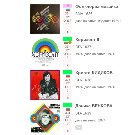
М
Фолклорна мозайка
33○
ВМА 1636
12"
О
Е
Т
дата на запис:
издание 1974 г.
10
5
Т
Хоризонт II
33○
ВТА 1637
12"
О
Е
Т
1974
, дата на запис:
1974
3
2
Т
Христо КИДИКОВ
33○
ВТА 1638
12"
О
Е
Т
1974
, дата на запис:
1974
5
8
Т
Доника ВЕНКОВА
33○
ВТА 1639
12"
О
Е
Т
дата на запис:
1974
9
8