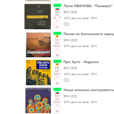
Т
Лили ИВАНОВА. "Панаири" и
33○
ВТА 1628
12"
О
Т
1974
, дата на запис:
1974
8
7
Т
Песни на балканските наро
33○
ВТА 1629
12"
О
Е
Т
1974
, дата на запис:
1973
7
8
Т
Про Арте - Индекси
33○
ВТА 1630
12"
О
Е
Т
1974
, дата на запис:
1973
9
5
Т
Наши вокално-инструмента
33○
ВТА 1631
12"
О
Е
Т
1974
, дата на запис:
1974
8
6