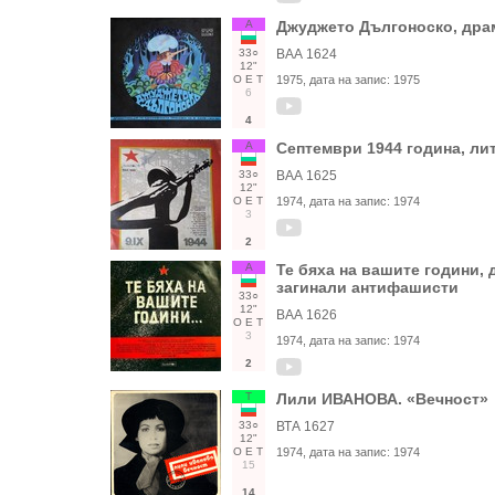
А
Джуджето Дългоноско, дра
33○
ВАА 1624
12"
О
Е
Т
1975
, дата на запис:
1975
6
4
А
Септември 1944 година, ли
33○
ВАА 1625
12"
О
Е
Т
1974
, дата на запис:
1974
3
2
А
Те бяха на вашите години,
загинали антифашисти
33○
12"
ВАА 1626
О
Е
Т
3
1974
, дата на запис:
1974
2
Т
Лили ИВАНОВА. «Вечност»
33○
ВТА 1627
12"
О
Е
Т
1974
, дата на запис:
1974
15
14