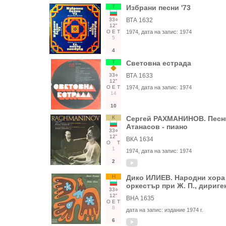
Т
Избрани песни '73
33○
ВТА 1632
12"
О
Е
Т
1974
, дата на запис:
1974
5
4
Т
Световна естрада
33○
ВТА 1633
12"
О
Е
Т
1974
, дата на запис:
1974
14
10
К
Сергей РАХМАНИНОВ. Песни
Атанасов - пиано
33○
12"
ВКА 1634
О
Т
1
1974
, дата на запис:
1974
2
Н
Дико ИЛИЕВ. Народни хора 
оркестър при Ж. П., дириге
33○
12"
ВНА 1635
О
Е
Т
8
дата на запис:
издание 1974 г.
6