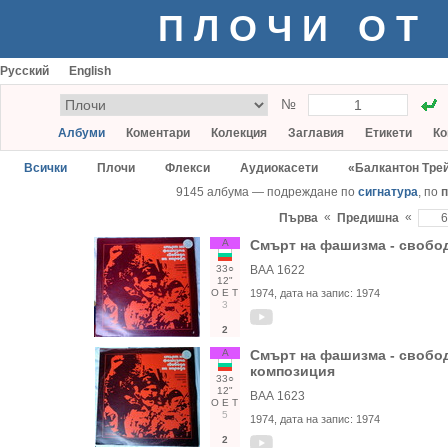
ПЛОЧИ ОТ
Русский
English
№
Албуми
Коментари
Колекция
Заглавия
Етикети
Ко
Всички
Плочи
Флекси
Аудиокасети
«Балкантон Тре
9145 албума — подреждане по
сигнатура
, по
п
«
«
Първа
Предишна
А
Смърт на фашизма - свобод
33○
ВАА 1622
12"
О
Е
Т
1974
, дата на запис:
1974
3
2
А
Смърт на фашизма - свобод
композиция
33○
12"
ВАА 1623
О
Е
Т
5
1974
, дата на запис:
1974
2