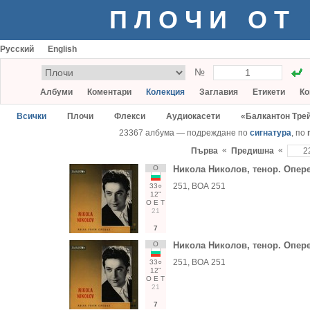
ПЛОЧИ ОТ
Русский
English
№
Албуми
Коментари
Колекция
Заглавия
Етикети
Ко
Всички
Плочи
Флекси
Аудиокасети
«Балкантон Тре
23367 албума — подреждане по
сигнатура
, по
«
«
Първа
Предишна
О
Никола Николов, тенор. Опер
251, ВОА 251
33○
12"
О
Е
Т
21
7
О
Никола Николов, тенор. Опер
251, ВОА 251
33○
12"
О
Е
Т
21
7