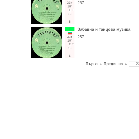
257
33○
10"
Е
Т
13
6
Т
Забавна и танцова музика
257
33○
10"
Е
Т
13
6
«
«
Първа
Предишна