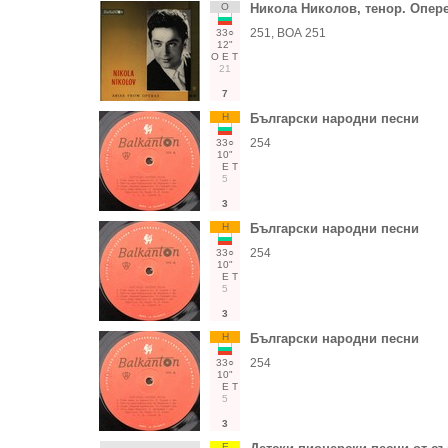
О
Никола Николов, тенор. Опер
251, ВОА 251
33○
12"
О
Е
Т
21
7
Н
Български народни песни
254
33○
10"
Е
Т
5
3
Н
Български народни песни
254
33○
10"
Е
Т
5
3
Н
Български народни песни
254
33○
10"
Е
Т
5
3
Е