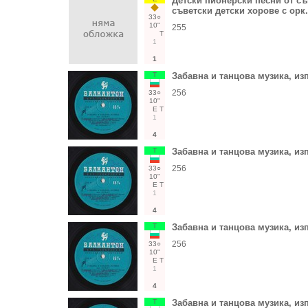
Детски пионерски песни от съв
съветски детски хорове с орк.
33○
10"
255
Т
1
1
Т
Забавна и танцова музика, из
256
33○
10"
Е
Т
1
4
Т
Забавна и танцова музика, из
256
33○
10"
Е
Т
1
4
Т
Забавна и танцова музика, из
256
33○
10"
Е
Т
1
4
Т
Забавна и танцова музика, из