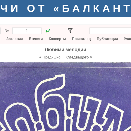
ЧИ ОТ «БАЛКАН
№
я
Заглавия
Етикети
Конверты
Показалец
Публикации
Уча
Любими мелодии
«
»
Предишно
Следващото