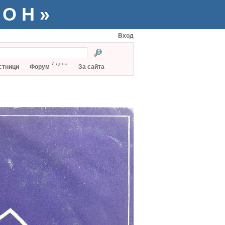
ТОН»
Вход
7 дена
стници
Форум
За сайта