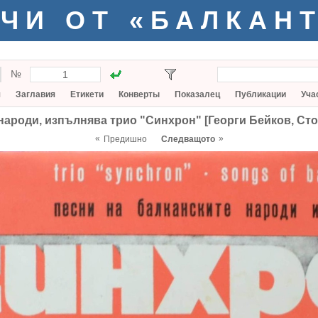
ЧИ ОТ «БАЛКАН
№
я
Заглавия
Етикети
Конверты
Показалец
Публикации
Уча
народи, изпълнява трио "Синхрон" [Георги Бейков, Сто
«
»
Предишно
Следващото