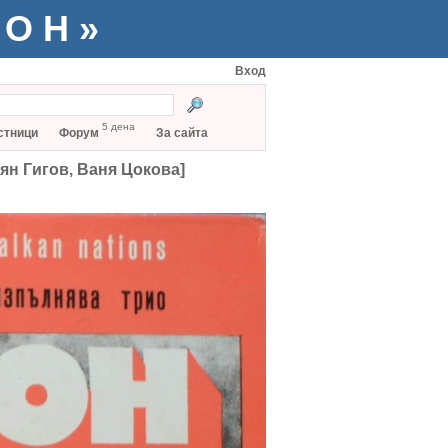
ТОН»
Вход
5 дена
стници
Форум
За сайта
ян Гигов, Ваня Цокова]