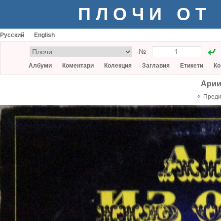
ПЛОЧИ ОТ
Русский
English
№
Албуми
Коментари
Колекция
Заглавия
Етикети
Ко
Арии
«
Пред