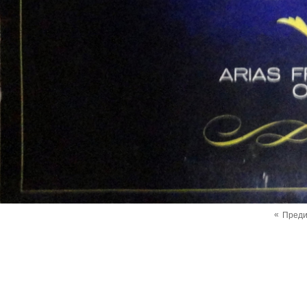
«
Пред