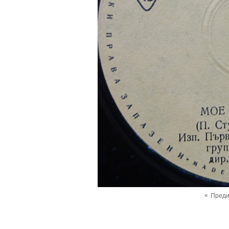
«
Пред