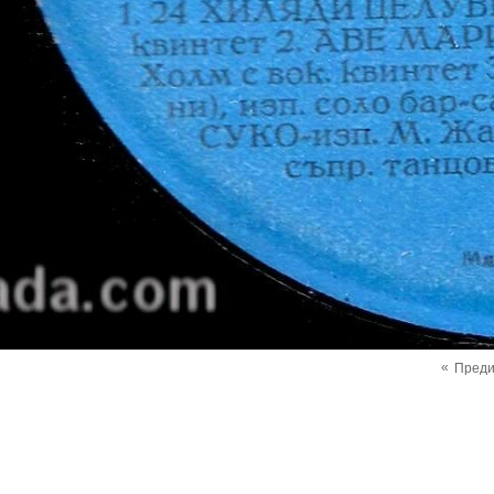
«
Пред