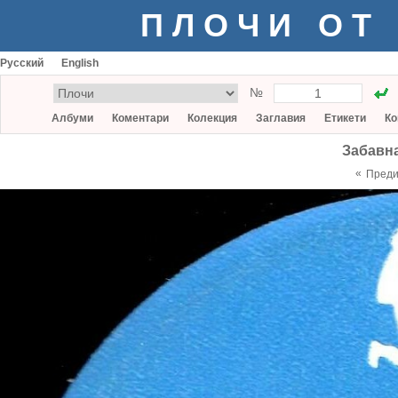
ПЛОЧИ ОТ
Русский
English
№
Албуми
Коментари
Колекция
Заглавия
Етикети
Ко
Забавна
«
Пред