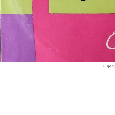
«
Пред