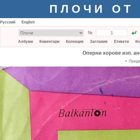
ПЛОЧИ ОТ
Русский
English
№
Албуми
Коментари
Колекция
Заглавия
Етикети
Ко
Оперни хорове изп. ан
«
Пред