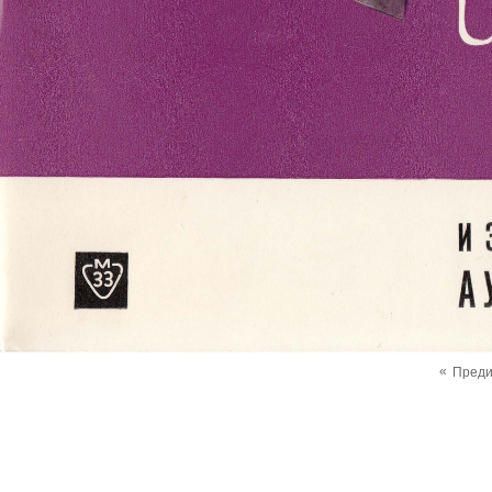
«
Пред