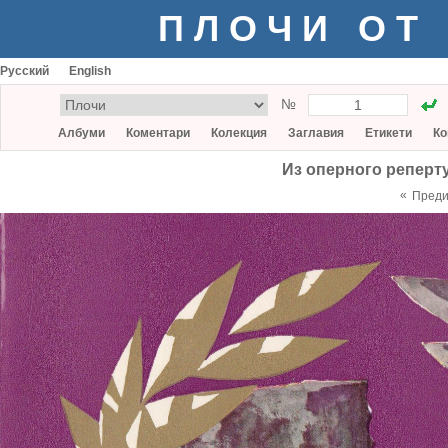
ПЛОЧИ ОТ
Русский
English
№
Албуми
Коментари
Колекция
Заглавия
Етикети
Ко
Из оперного реперт
«
Пред