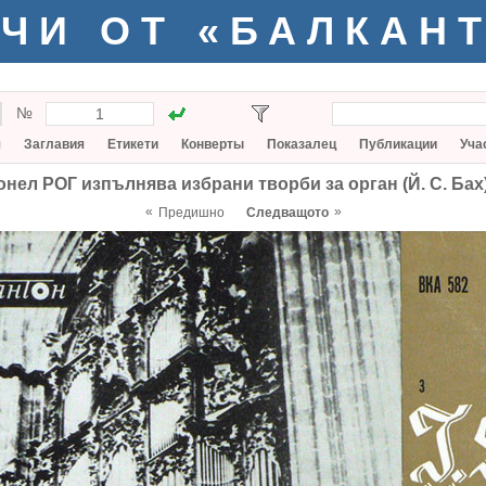
ЧИ ОТ «БАЛКАН
№
я
Заглавия
Етикети
Конверты
Показалец
Публикации
Уча
нел РОГ изпълнява избрани творби за орган (Й. С. Бах)
«
»
Предишно
Следващото