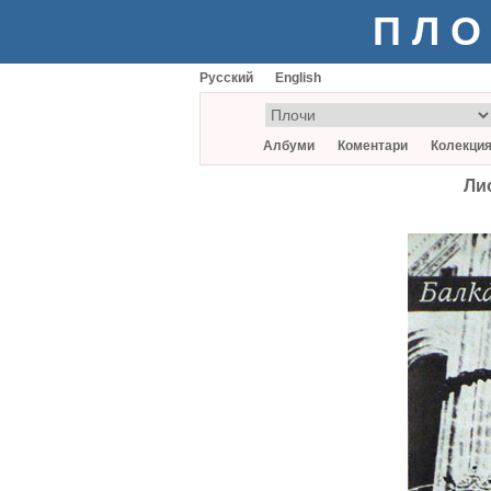
ПЛО
Русский
English
Албуми
Коментари
Колекци
Лио