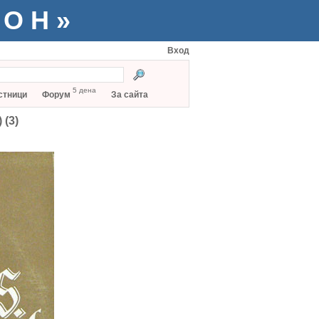
ТОН»
Вход
5 дена
стници
Форум
За сайта
 (3)