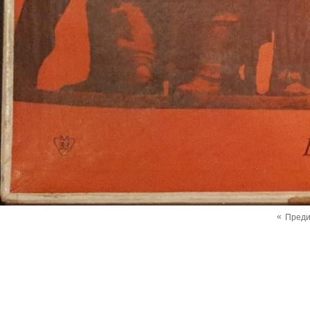
«
Пред