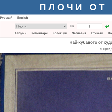
ПЛОЧИ ОТ
Русский
English
№
Албуми
Коментари
Колекция
Заглавия
Етикети
Ко
Най-хубавото от худо
«
Пред