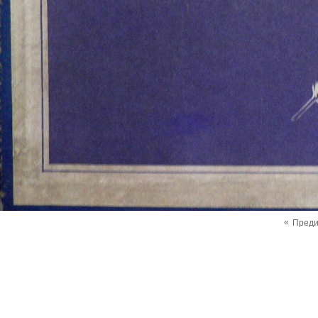
«
Пред