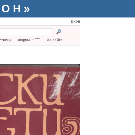
ТОН»
Вход
5 дена
стници
Форум
За сайта