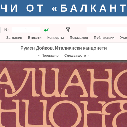
ЧИ ОТ «БАЛКАН
№
я
Заглавия
Етикети
Конверты
Показалец
Публикации
Уча
Румен Дойков. Италиански канцонети
«
»
Предишно
Следващото