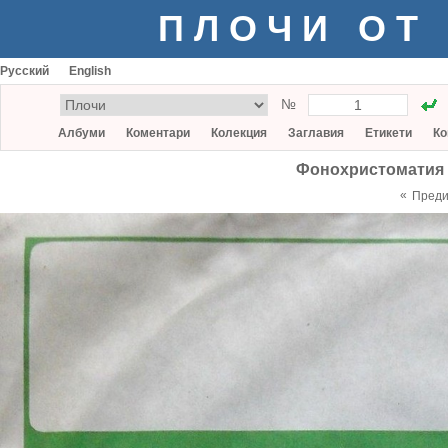
ПЛОЧИ ОТ
Русский
English
№
Албуми
Коментари
Колекция
Заглавия
Етикети
Ко
Фонохристоматия п
«
Пред