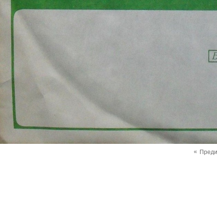
«
Пред