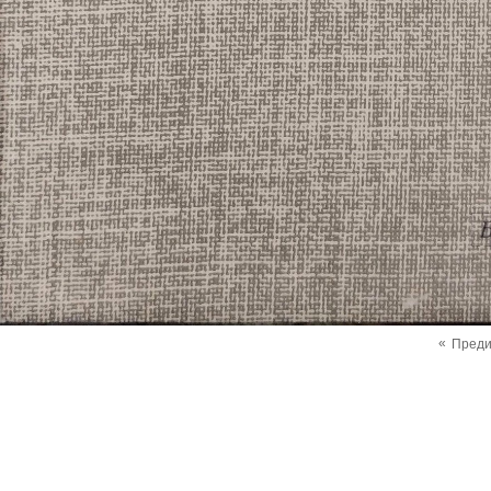
«
Пред