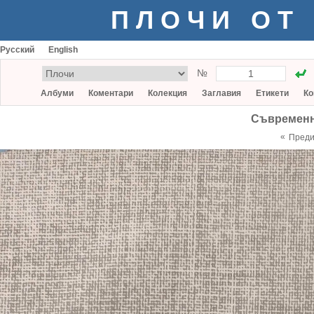
ПЛОЧИ ОТ
Русский
English
№
Албуми
Коментари
Колекция
Заглавия
Етикети
Ко
Съвременн
«
Пред