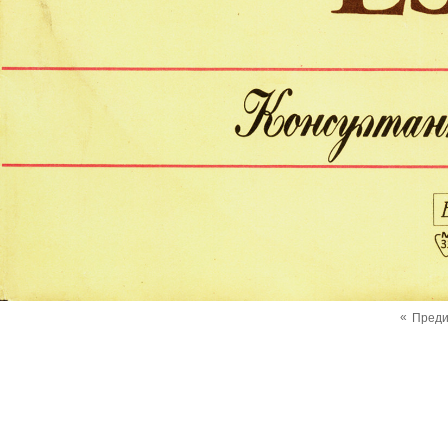
«
Пред