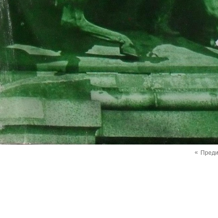
«
Пред