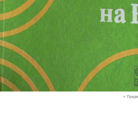
«
Пред