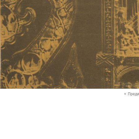
«
Пред