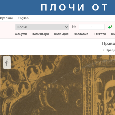
ПЛОЧИ ОТ
Русский
English
№
Албуми
Коментари
Колекция
Заглавия
Етикети
Ко
Право
«
Пред